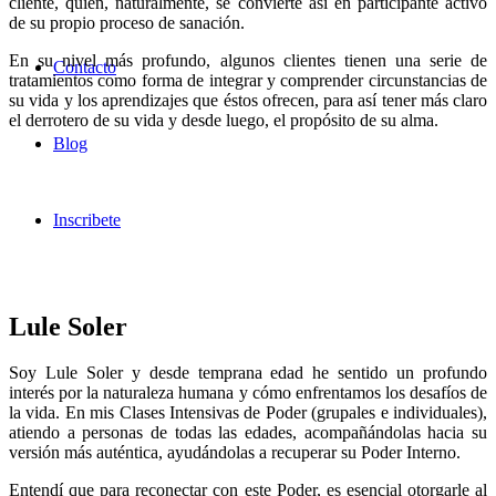
cliente, quien, naturalmente, se convierte así en participante activo
de su propio proceso de sanación.
En su nivel más profundo, algunos clientes tienen una serie de
Contacto
tratamientos como forma de integrar y comprender circunstancias de
su vida y los aprendizajes que éstos ofrecen, para así tener más claro
el derrotero de su vida y desde luego, el propósito de su alma.
Blog
Inscribete
Lule Soler
Soy Lule Soler y desde temprana edad he sentido un profundo
interés por la naturaleza humana y cómo enfrentamos los desafíos de
la vida. En mis Clases Intensivas de Poder (grupales e individuales),
atiendo a personas de todas las edades, acompañándolas hacia su
versión más auténtica, ayudándolas a recuperar su Poder Interno.
Entendí que para reconectar con este Poder, es esencial otorgarle al