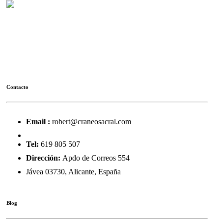
Ofrecemos cursos de formación profesional de Terapia
Craneosacral Biodinámica en Madrid y Jávea, dirigidos a
profesionales tales como osteópatas, médicos, comadronas,
psicoterapeutas, masajistas, etc.
Contacto
Email :
robert@craneosacral.com
Tel:
619 805 507
Dirección:
Apdo de Correos 554
Jávea 03730, Alicante, España
Blog