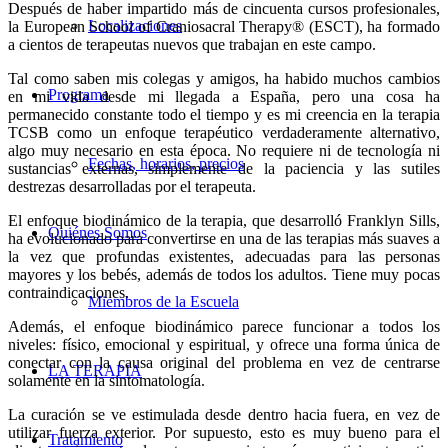
Después de haber impartido más de cincuenta cursos profesionales,
Localizaciones
la European School of Craniosacral Therapy® (ESCT), ha formado
a cientos de terapeutas nuevos que trabajan en este campo.
Tal como saben mis colegas y amigos, ha habido muchos cambios
Programa
en mi vida desde mi llegada a España, pero una cosa ha
permanecido constante todo el tiempo y es mi creencia en la terapia
TCSB como un enfoque terapéutico verdaderamente alternativo,
algo muy necesario en esta época. No requiere ni de tecnología ni
Fechas, horarios, precios
sustancias externas, simplemente de la paciencia y las sutiles
destrezas desarrolladas por el terapeuta.
El enfoque biodinámico de la terapia, que desarrolló Franklyn Sills,
Quiénes Somos
ha evolucionado para convertirse en una de las terapias más suaves a
la vez que profundas existentes, adecuadas para las personas
mayores y los bebés, además de todos los adultos. Tiene muy pocas
contraindicaciones.
Miembros de la Escuela
Además, el enfoque biodinámico parece funcionar a todos los
niveles: físico, emocional y espiritual, y ofrece una forma única de
conectar con la causa original del problema en vez de centrarse
LA TERAPIA
solamente en la sintomatología.
La curación se ve estimulada desde dentro hacia fuera, en vez de
utilizar fuerza exterior. Por supuesto, esto es muy bueno para el
Tratamiento